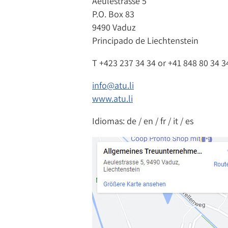
Aeulestrasse 5
P.O. Box 83
9490 Vaduz
Principado de Liechtenstein
T
+423 237 34 34
or
+41 848 80 34 3
info@atu.li
www.atu.li
Idiomas: de / en / fr / it / es