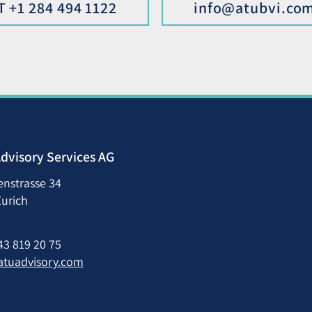
T +1 284 494 1122
info@atubvi.co
dvisory Services AG
enstrasse 34
urich
43 819 20 75
atuadvisory.com