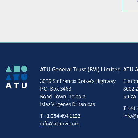
ATU General Trust (BVI) Limited
ATU A
3076 Sir Francis Drake's Highway
Clarid
P.O. Box 3463
8002 Z
Road Town, Tortola
Suiza
Islas Vírgenes Britanicas
T
+41 
T
+1 284 494 1122
info@
info@atubvi.com