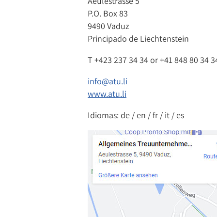
Aeulestrasse 5
P.O. Box 83
9490 Vaduz
Principado de Liechtenstein
T
+423 237 34 34
or
+41 848 80 34 3
info@atu.li
www.atu.li
Idiomas: de / en / fr / it / es