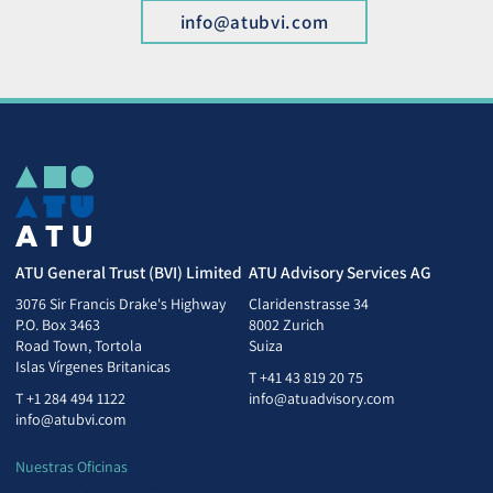
info@atubvi.com
ATU General Trust (BVI) Limited
ATU Advisory Services AG
3076 Sir Francis Drake's Highway
Claridenstrasse 34
P.O. Box 3463
8002 Zurich
Road Town, Tortola
Suiza
Islas Vírgenes Britanicas
T
+41 43 819 20 75
T
+1 284 494 1122
info@atuadvisory.com
info@atubvi.com
Nuestras Oficinas