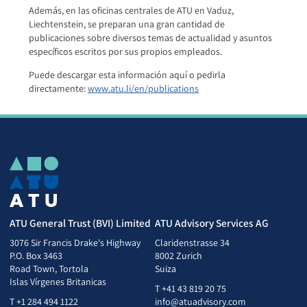
Además, en las oficinas centrales de ATU en Vaduz,
Liechtenstein, se preparan una gran cantidad de
publicaciones sobre diversos temas de actualidad y asuntos
específicos escritos por sus propios empleados.
Puede descargar esta información aquí o pedirla
directamente:
www.atu.li/en/publications
ATU General Trust (BVI) Limited
ATU Advisory Services AG
3076 Sir Francis Drake's Highway
Claridenstrasse 34
P.O. Box 3463
8002 Zurich
Road Town, Tortola
Suiza
Islas Vírgenes Britanicas
T
+41 43 819 20 75
T
+1 284 494 1122
info@atuadvisory.com